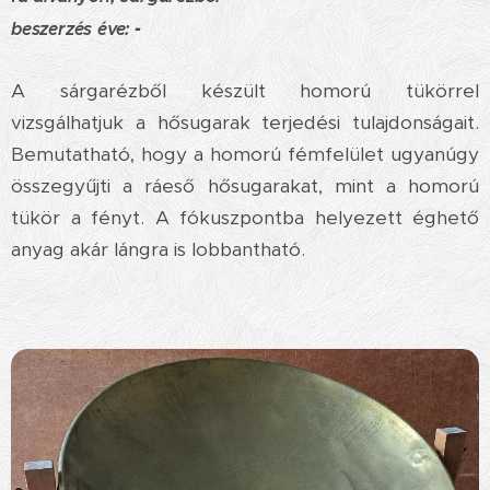
b
eszerzés éve:
-
A sárgarézből készült homorú tükörrel
vizsgálhatjuk a hősugarak terjedési tulajdonságait.
Bemutatható, hogy a homorú fémfelület ugyanúgy
összegyűjti a ráeső hősugarakat, mint a homorú
tükör a fényt. A fókuszpontba helyezett éghető
anyag akár lángra is lobbantható.