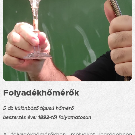
Folyadékhőmérők
5 db különböző típusú hőmérő
beszerzés éve:
1892
-től folyamatosan
A folyadékhőmérőkben, melyeket legrégebben