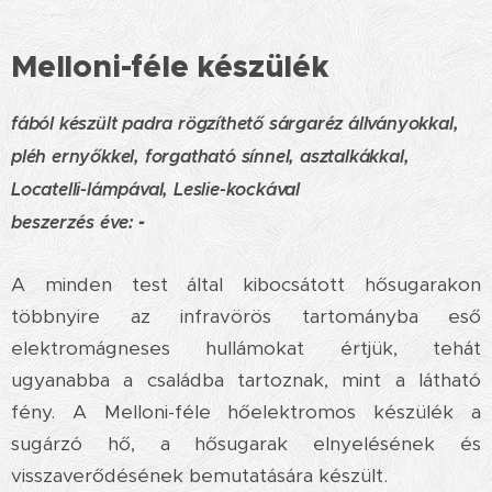
Melloni-féle készülék
fából készült padra rögzíthető sárgaréz állványokkal,
pléh ernyőkkel, forgatható sínnel, asztalkákkal,
Locatelli-lámpával, Leslie-kockával
b
eszerzés éve:
-
A minden test által kibocsátott hősugarakon
többnyire az infravörös tartományba eső
elektromágneses hullámokat értjük, tehát
ugyanabba a családba tartoznak, mint a látható
fény. A Melloni-féle hőelektromos készülék a
sugárzó hő, a hősugarak elnyelésének és
visszaverődésének bemutatására készült.