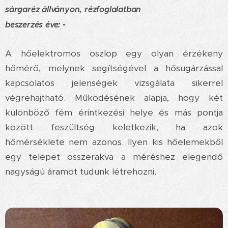
sárgaréz állványon, rézfoglalatban
b
eszerzés éve:
-
A hőelektromos oszlop egy olyan érzékeny
hőmérő, melynek segítségével a hősugárzással
kapcsolatos jelenségek vizsgálata sikerrel
végrehajtható. Működésének alapja, hogy két
különböző fém érintkezési helye és más pontja
között feszültség keletkezik, ha azok
hőmérséklete nem azonos. Ilyen kis hőelemekből
egy telepet összerakva a méréshez elegendő
nagyságú áramot tudunk létrehozni.