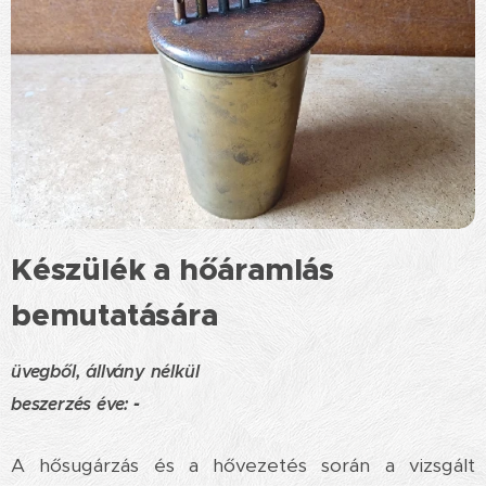
Készülék a hőáramlás
bemutatására
üvegből, állvány nélkül
b
eszerzés éve:
-
A hősugárzás és a hővezetés során a vizsgált