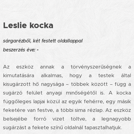
Leslie kocka
sárgarézből, két festett oldallappal
b
eszerzés éve:
-
Az eszköz annak a törvényszerűségnek a
kimutatására alkalmas, hogy a testek által
kisugárzott hő nagysága – többek között – függ a
sugárzó felület anyagi minőségétől is. A kocka
függőleges lapjai közül az egyik fehérre, egy másik
feketére van festve, a többi sima rézlap. Az eszköz
belsejébe forró vizet töltve, a legnagyobb
sugárzást a fekete színű oldalnál tapasztalhatjuk.