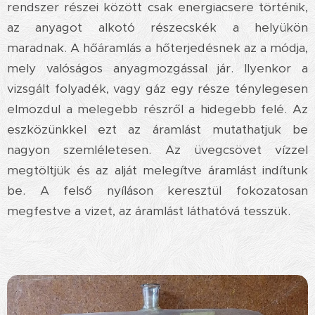
rendszer részei között csak energiacsere történik,
az anyagot alkotó részecskék a helyükön
maradnak. A hőáramlás a hőterjedésnek az a módja,
mely valóságos anyagmozgással jár. Ilyenkor a
vizsgált folyadék, vagy gáz egy része ténylegesen
elmozdul a melegebb részről a hidegebb felé. Az
eszközünkkel ezt az áramlást mutathatjuk be
nagyon szemléletesen. Az üvegcsövet vízzel
megtöltjük és az alját melegítve áramlást indítunk
be. A felső nyíláson keresztül fokozatosan
megfestve a vizet, az áramlást láthatóvá tesszük.