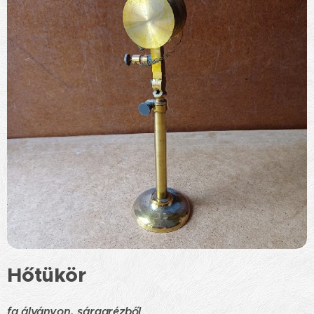
Hőtükör
fa álványon, sárgarézből