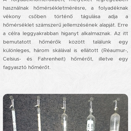
használnak hőmérsékletmérésre, a folyadéknak
vékony csőben történő tágulása adja a
hőmérséklet számszerű jellemzésének alapját. Erre
a célra leggyakrabban higanyt alkalmaznak. Az itt
bemutatott hőmérők között találunk egy
különleges, három skálával is ellátott (Réaumur-,
Celsius- és Fahrenheit) hőmérőt, illetve egy
fagyasztó hőmérőt.