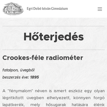
Egri Dobó István Gimnázium
Hőterjedés
Crookes-féle radiométer
fatalpon, üvegből
beszerzés éve:
1895
A "fénymalom" néven is ismert eszköz egy olyan
légritkított üvegben elhelyezett, könnyen forgó
lapátkerék, mely hősugarak hatására élénk