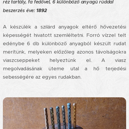
réz tartály, fa fedővel, 6 különböző anyagú rúddal
beszerzés éve:
1892
A készülék a szilárd anyagok eltérő hővezetési
képességét hivatott szemléltetni. Forró vízzel telt
edénybe 6 db különböző anyagból készült rudat
merítünk, melyeken előzőleg azonos távolságokra
viaszcseppeket helyeztünk el. A viasz
megolvadásának üteme utal a hő terjedési
sebességére az egyes rudakban.