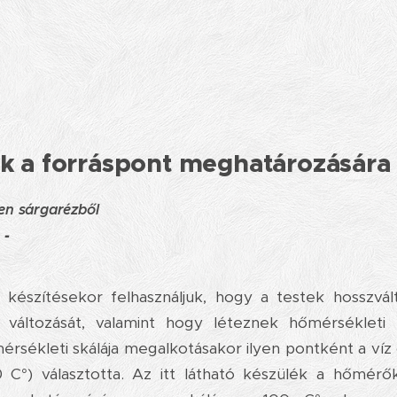
k a forráspont meghatározására
ben sárgarézből
:
-
észítésekor felhasználjuk, hogy a testek hosszvált
 változását, valamint hogy léteznek hőmérsékleti 
érsékleti skálája megalkotásakor ilyen pontként a víz 
0 C°) választotta. Az itt látható készülék a hőmérők