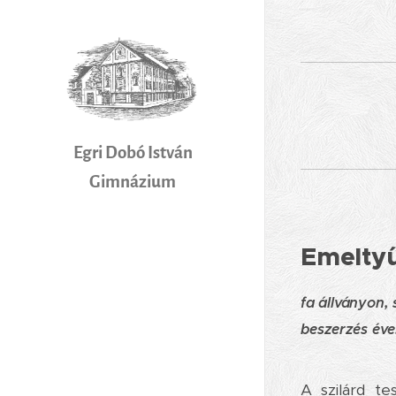
Egri Dobó István
Gimnázium
Emeltyű
fa állványon,
beszerzés éve
A szilárd te