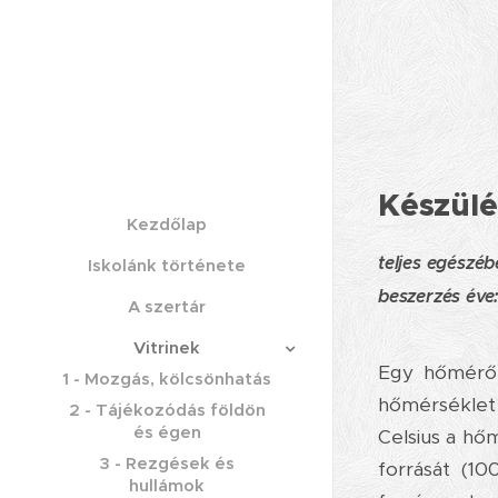
Készülé
Kezdőlap
teljes egészé
Iskolánk története
beszerzés éve
A szertár
Vitrinek
Egy hőmérő k
1 - Mozgás, kölcsönhatás
hőmérséklet
2 - Tájékozódás földön
és égen
Celsius a hőm
3 - Rezgések és
forrását (10
hullámok