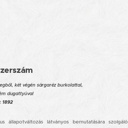
szerszám
egből, két végén sárgaréz burkolattal,
fém dugattyúval
:
1892
us állapotváltozás látványos bemutatására szolgáló