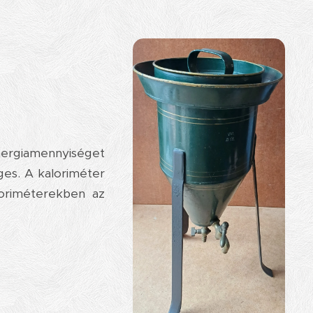
nergiamennyiséget
ges. A kaloriméter
loriméterekben az