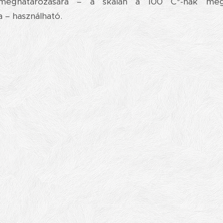
 meghatározására – a skálán a 100 C°-nak megf
a – használható.