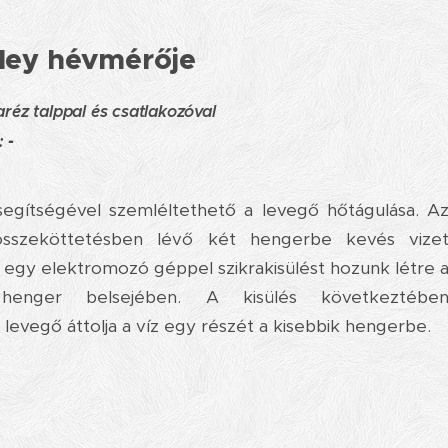
ley hévmérője
réz talppal és csatlakozóval
:
-
egítségével szemléltethető a levegő hőtágulása. A
összeköttetésben lévő két hengerbe kevés vize
d egy elektromozó géppel szikrakisülést hozunk létre 
henger belsejében. A kisülés következtébe
levegő áttolja a víz egy részét a kisebbik hengerbe.