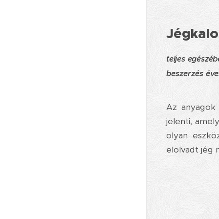
Jégkalo
teljes egészé
beszerzés éve
Az anyagok e
jelenti, ame
olyan eszkö
elolvadt jég