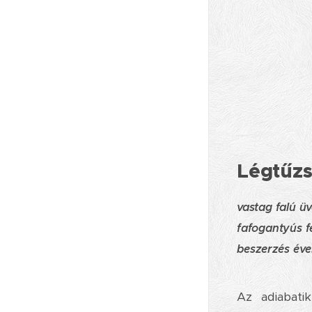
Légtűz
vastag falú üv
fafogantyús 
beszerzés éve
Az adiabatik