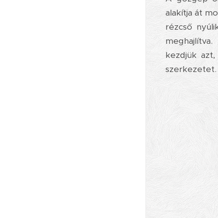
alakítja át 
rézcső nyúli
meghajlítva
kezdjük azt
szerkezetet