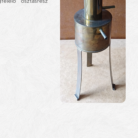
elelő osztásrész