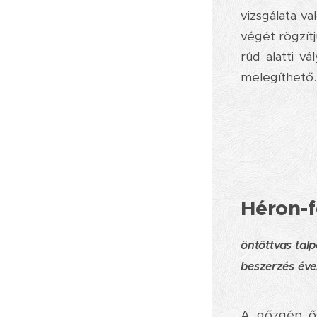
vizsgálata v
végét rögzít
rúd alatti v
melegíthető.
Héron-f
öntöttvas tal
beszerzés éve
A gőzgép ős