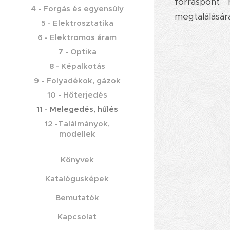
forráspont
4 - Forgás és egyensúly
megtalálásár
5 - Elektrosztatika
6 - Elektromos áram
7 - Optika
8 - Képalkotás
9 - Folyadékok, gázok
10 - Hőterjedés
11 - Melegedés, hűlés
12 -Találmányok,
modellek
Könyvek
Katalógusképek
Bemutatók
Kapcsolat