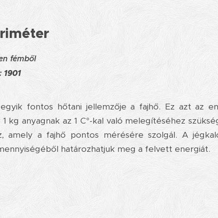
riméter
ben fémből
:
1901
gyik fontos hőtani jellemzője a fajhő. Ez azt az e
ly 1 kg anyagnak az 1 C°-kal való melegítéséhez szüksé
z, amely a fajhő pontos mérésére szolgál. A jégka
 mennyiségéből határozhatjuk meg a felvett energiát.