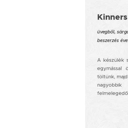
Kinners
üvegből, sárga
b
eszerzés éve
A készülék s
egymással 
töltünk, maj
nagyobbik 
felmelegedő 