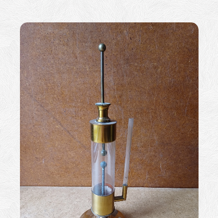
z
t
a
n