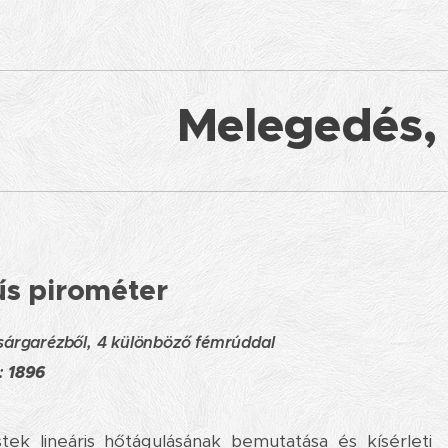
Melegedés, 
s pirométer
 sárgarézből, 4 különböző fémrúddal
:
1896
stek lineáris hőtágulásának bemutatása és kísérleti