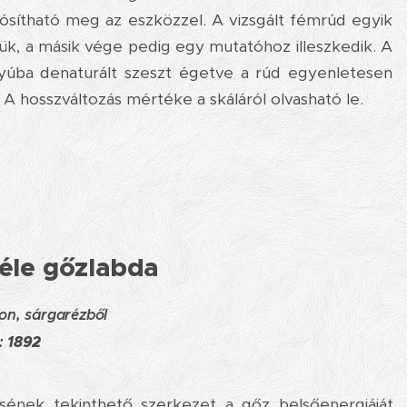
alósítható meg az eszközzel. A vizsgált fémrúd egyik
jük, a másik vége pedig egy mutatóhoz illeszkedik. A
ályúba denaturált szeszt égetve a rúd egyenletesen
 A hosszváltozás mértéke a skáláról olvasható le.
éle gőzlabda
pon, sárgarézből
:
1892
ének tekinthető szerkezet a gőz belsőenergiáját